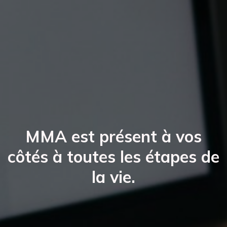
MMA est présent à vos
côtés à toutes les étapes de
la vie.